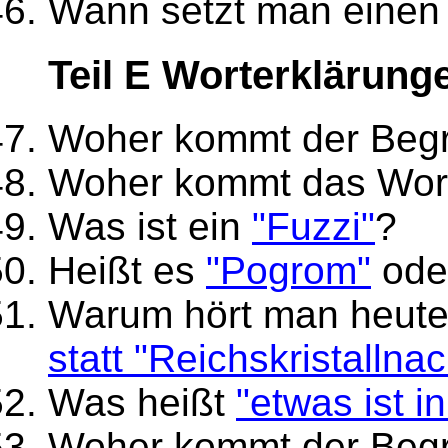
Wann setzt man eine
Teil E Worterklärung
Woher kommt der Begr
Woher kommt das Wo
Was ist ein
"Fuzzi"
?
Heißt es
"Pogrom"
ode
Warum hört man heute
statt "Reichskristallnac
Was heißt
"etwas ist i
Woher kommt der Begr