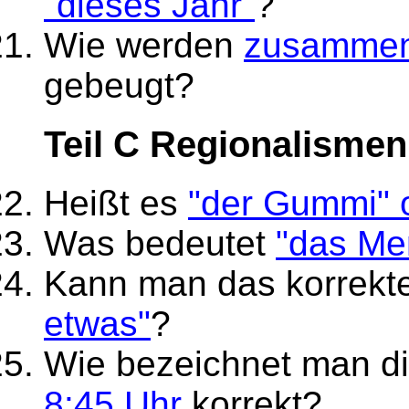
"dieses Jahr"
?
Wie werden
zusammen
gebeugt?
Teil C Regionalismen
Heißt es
"der Gummi" 
Was bedeutet
"das Me
Kann man das korrekt
etwas"
?
Wie bezeichnet man di
8:45 Uhr
korrekt?